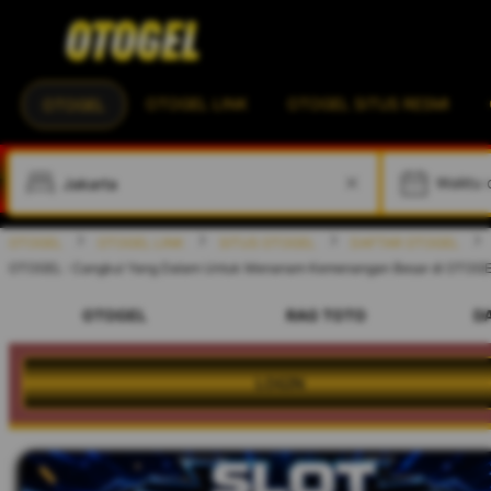
OTOGEL LINK
OTOGEL SITUS RESMI
OTOGEL
W
OTOGEL
OTOGEL LINK
SITUS OTOGEL
DAFTAR OTOGEL
OTOGEL : Cangkul Yang Dalam Untuk Menanam Kemenangan Besar di OTOG
OTOGEL
RAG TOTO
D
LOGIN